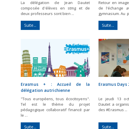
La délégation de Jean Dautet
Retour en image
composée d'élèves en stmg et de
de l'échange 
deux professeurs sont bien ...
gymnasium. Au p
Suite...
Suite...
Erasmus + : Accueil de la
Erasmus Days 
délégation autrichienne
"Tous européens, tous écocitoyens".
Le jeudi 13 oct
Tel est le thème du projet
Dautet a organis
pédagogique collaboratif financé par
des #Erasmus ...
le ...
Suite...
Suite...