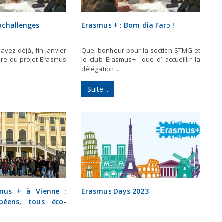
ochallenges
Erasmus + : Bom dia Faro !
vez déjà, fin janvier
Quel bonheur pour la section STMG et
dre du projet Erasmus
le club Erasmus+ que d’ accueillir la
délégation ...
Suite...
mus + à Vienne :
Erasmus Days 2023
péens, tous éco-