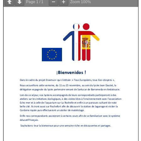
Page
1
/
1
Zoom
100%