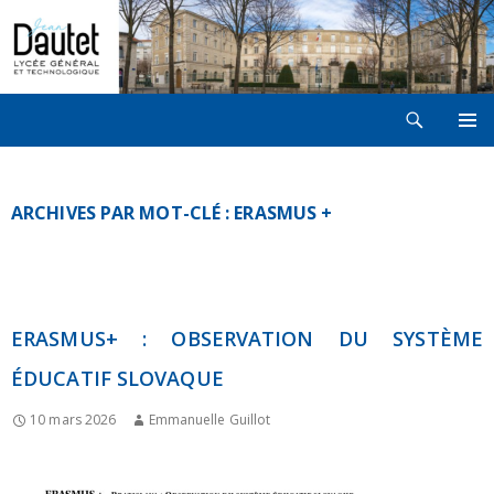
Recherche
LYCÉE JEAN DAUTET À LA ROCHELLE
ALLER
MENU
AU
PRINCI
CONTENU
ARCHIVES PAR MOT-CLÉ : ERASMUS +
ERASMUS+ : OBSERVATION DU SYSTÈME
ÉDUCATIF SLOVAQUE
10 mars 2026
Emmanuelle Guillot