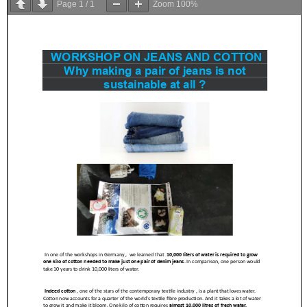
Page
1
/
1
Zoom
100%