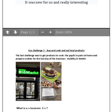
Page
1
/
1
Zoom
100%