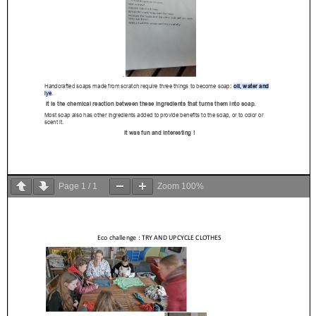
Page
1
/
1
Zoom
100%