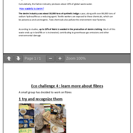
Page
1
/
1
Zoom
100%