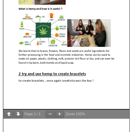
Page
1
/
1
Zoom
100%