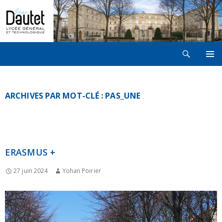
Recherche
LYCÉE JEAN DAUTET À LA ROCHELLE
ALLER
MENU
AU
PRINCI
CONTENU
ARCHIVES PAR MOT-CLÉ : PAS_UNE
ERASMUS +
27 juin 2024
Yohan Poirier