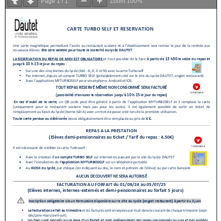
Page
1
/
1
Zoom
100%